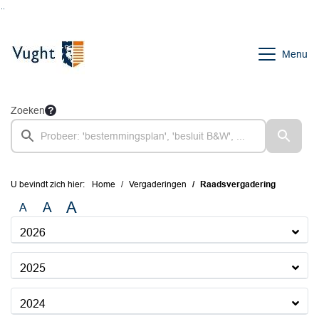
Ga naar de inhoud van deze pagina
Ga naar het zoeken
Ga naar het menu
Menu
Zoeken
U bevindt zich hier:
Home
Vergaderingen
Raadsvergadering
A
A
A
2026
2025
2024