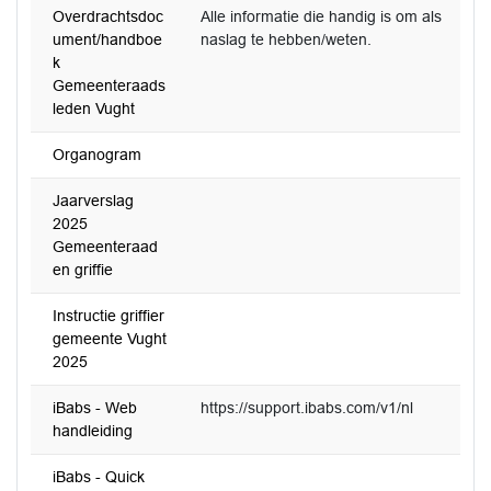
Overdrachtsdoc
Alle informatie die handig is om als
ument/handboe
naslag te hebben/weten.
k
Gemeenteraads
leden Vught
Organogram
Jaarverslag
2025
Gemeenteraad
en griffie
Instructie griffier
gemeente Vught
2025
iBabs - Web
https://support.ibabs.com/v1/nl
handleiding
iBabs - Quick