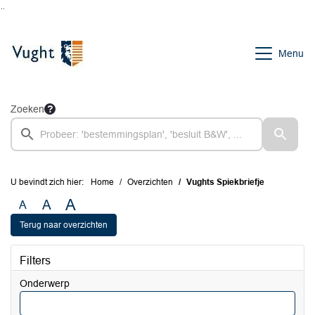
Ga naar de inhoud van deze pagina
Ga naar het zoeken
Ga naar het menu
Menu
Zoeken
U bevindt zich hier:
Home
Overzichten
Vughts Spiekbriefje
A
A
A
Terug naar overzichten
Filters
Onderwerp