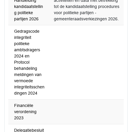
Handleiding
activiteiten en data met betrekking
kandidaatstellin
tot de kandidaatstelling procedures
g politieke
voor politieke partijen -
partijen 2026
gemeenteraadsverkiezingen 2026.
Gedragscode
integriteit
politieke
ambtsdragers
2024 en
Protocol
behandeling
meldingen van
vermoede
integriteitsschen
dingen 2024
Financiële
verordening
2023
Delegatiebesluit