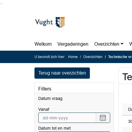
Ga naar de inhoud van deze pagina
Ga naar het zoeken
Ga naar het menu
Welkom
Vergaderingen
Overzichten
W
U bevindt zich hier:
Home
Overzichten
Technische vr
Terug naar overzichten
Te
Filters
Datum vraag
vanaf
D
Selecteer
3
een
Datum tot en met
datum