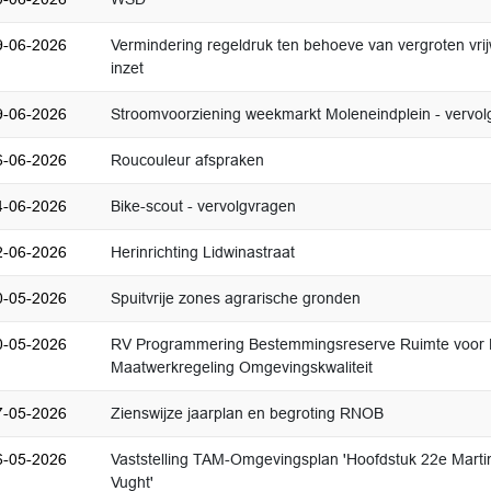
9-06-2026
Vermindering regeldruk ten behoeve van vergroten vrijw
inzet
9-06-2026
Stroomvoorziening weekmarkt Moleneindplein - vervol
6-06-2026
Roucouleur afspraken
4-06-2026
Bike-scout - vervolgvragen
2-06-2026
Herinrichting Lidwinastraat
0-05-2026
Spuitvrije zones agrarische gronden
0-05-2026
RV Programmering Bestemmingsreserve Ruimte voor 
Maatwerkregeling Omgevingskwaliteit
7-05-2026
Zienswijze jaarplan en begroting RNOB
6-05-2026
Vaststelling TAM-Omgevingsplan 'Hoofdstuk 22e Martin
Vught'