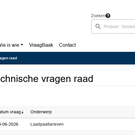
Zoeken
ie is wie
VraagBaak
Contact
agen raad
chnische vragen raad
atum vraag
Onderwerp
0-06-2026
Laadpaaltarieven