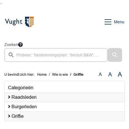
Ga naar de inhoud van deze pagina
Ga naar het zoeken
Ga naar het menu
Menu
Zoeken
A
A
A
U bevindt zich hier:
Home
Wie is wie
Griffie
Categorieën
Raadsleden
Burgerleden
Griffie