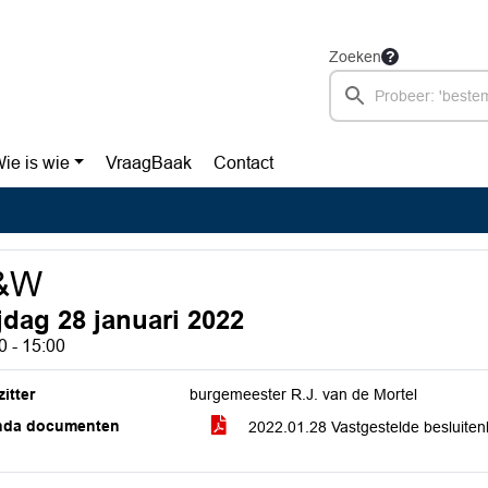
Zoeken
ie is wie
VraagBaak
Contact
&W
ijdag 28 januari 2022
0 - 15:00
itter
burgemeester R.J. van de Mortel
nda documenten
2022.01.28 Vastgestelde besluitenl