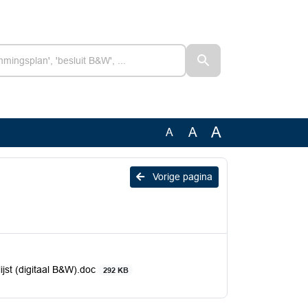
A
A
A
Vorige pagina
ijst (digitaal B&W).doc
292 KB