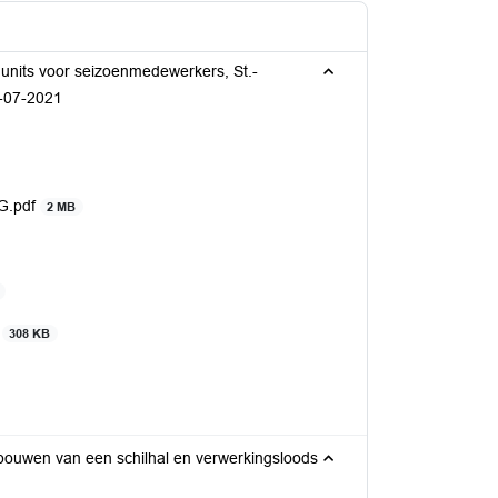
nits voor seizoenmedewerkers, St.-
-07-2021
VG.pdf
2 MB
f
308 KB
bouwen van een schilhal en verwerkingsloods