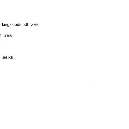
erkingsloods.pdf
2 MB
df
8 MB
f
308 KB