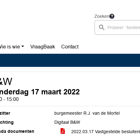
Zoeken
ie is wie
VraagBaak
Contact
&W
nderdag 17 maart 2022
0 - 15:00
itter
burgemeester R.J. van de Mortel
ichting
Digitaal B&W
nda documenten
2022.03.17 Vastgestelde besluitenl