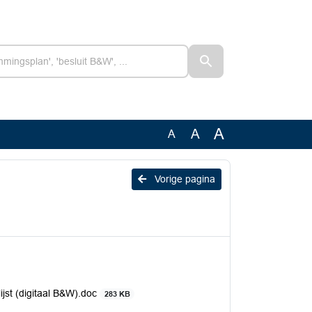
A
A
A
Vorige pagina
ijst (digitaal B&W).doc
283 KB