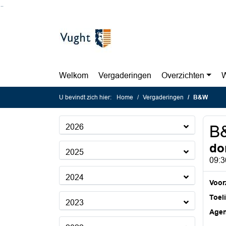
Ga naar de inhoud van deze pagina
Ga naar het zoeken
Ga naar het menu
Welkom
Vergaderingen
Overzichten
W
U bevindt zich hier:
Home
Vergaderingen
B&W
2026
B
do
2025
09:3
2024
Voorz
Toel
2023
Age