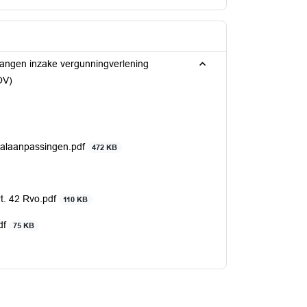
langen inzake vergunningverlening
OV)
stalaanpassingen.pdf
472 KB
rt. 42 Rvo.pdf
110 KB
df
75 KB