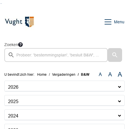
Ga naar de inhoud van deze pagina
Ga naar het zoeken
Ga naar het menu
Menu
Zoeken
A
A
A
U bevindt zich hier:
Home
Vergaderingen
B&W
2026
2025
2024