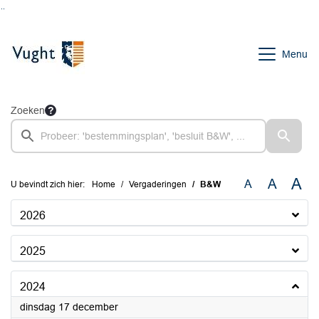
Ga naar de inhoud van deze pagina
Ga naar het zoeken
Ga naar het menu
Menu
Zoeken
A
A
A
U bevindt zich hier:
Home
Vergaderingen
B&W
2026
2025
2024
2024
dinsdag 17 december