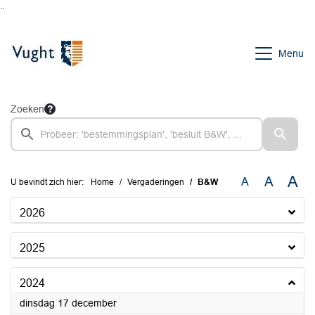
Ga naar de inhoud van deze pagina
Ga naar het zoeken
Ga naar het menu
Menu
Zoeken
A
A
A
U bevindt zich hier:
Home
Vergaderingen
B&W
2026
2025
2024
2024
dinsdag 17 december