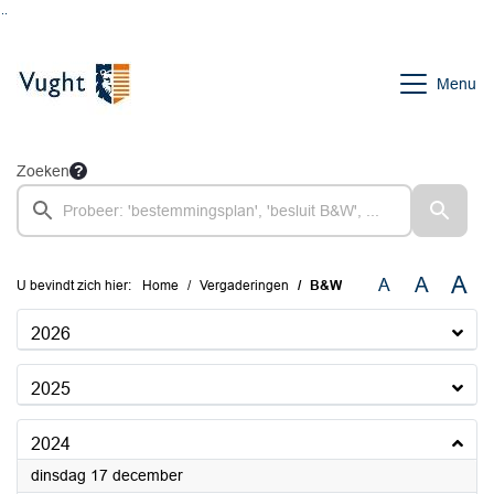
Ga naar de inhoud van deze pagina
Ga naar het zoeken
Ga naar het menu
Menu
Zoeken
A
A
A
U bevindt zich hier:
Home
Vergaderingen
B&W
2026
2025
2024
2024
dinsdag 17 december