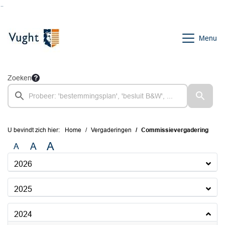
Ga naar de inhoud van deze pagina
Ga naar het zoeken
Ga naar het menu
Menu
Zoeken
U bevindt zich hier:
Home
Vergaderingen
Commissievergadering
A
A
A
2026
2025
2024