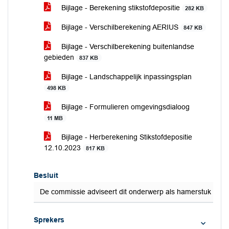
Bijlage - Berekening stikstofdepositie
282 KB
Bijlage - Verschilberekening AERIUS
847 KB
Bijlage - Verschilberekening buitenlandse
gebieden
837 KB
Bijlage - Landschappelijk inpassingsplan
498 KB
Bijlage - Formulieren omgevingsdialoog
11 MB
Bijlage - Herberekening Stikstofdepositie
12.10.2023
817 KB
Besluit
De commissie adviseert dit onderwerp als hamerstuk te a
Sprekers