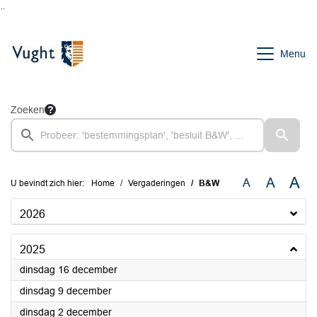
Ga naar de inhoud van deze pagina
Ga naar het zoeken
Ga naar het menu
Menu
Zoeken
A
A
A
U bevindt zich hier:
Home
Vergaderingen
B&W
2026
2025
2025
dinsdag 16 december
2025
dinsdag 9 december
2025
dinsdag 2 december