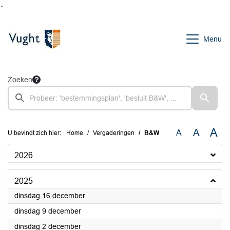
Ga naar de inhoud van deze pagina
Ga naar het zoeken
Ga naar het menu
Menu
Zoeken
A
A
A
U bevindt zich hier:
Home
Vergaderingen
B&W
2026
2025
2025
dinsdag 16 december
2025
dinsdag 9 december
2025
dinsdag 2 december