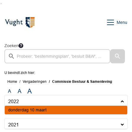
Ga naar de inhoud van deze pagina
Ga naar het zoeken
Ga naar het menu
Menu
Zoeken
U bevindt zich hier:
Home
Vergaderingen
Commissie Bestuur & Samenleving
A
A
A
2022
2022
donderdag 10 maart
2021