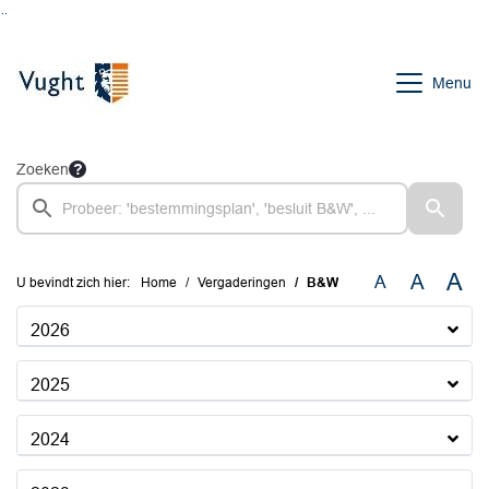
Ga naar de inhoud van deze pagina
Ga naar het zoeken
Ga naar het menu
Menu
Zoeken
A
A
A
U bevindt zich hier:
Home
Vergaderingen
B&W
2026
2025
2024