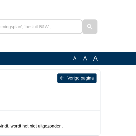
A
A
A
Vorige pagina
indt, wordt het niet uitgezonden.