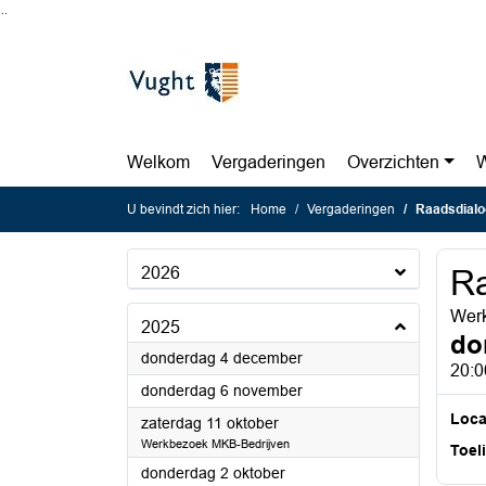
Ga naar de inhoud van deze pagina
Ga naar het zoeken
Ga naar het menu
Welkom
Vergaderingen
Overzichten
W
U bevindt zich hier:
Home
Vergaderingen
Raadsdialo
2026
Ra
Werk
2025
do
2025
donderdag 4 december
20:0
2025
donderdag 6 november
Loca
2025
zaterdag 11 oktober
Werkbezoek MKB-Bedrijven
Toel
2025
donderdag 2 oktober