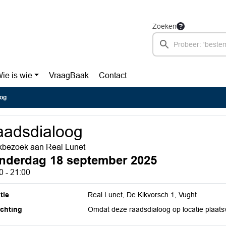
Zoeken
ie is wie
VraagBaak
Contact
og
adsdialoog
bezoek aan Real Lunet
nderdag 18 september 2025
0 - 21:00
tie
Real Lunet, De Kikvorsch 1, Vught
ichting
Omdat deze raadsdialoog op locatie plaatsv