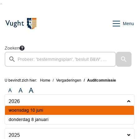
Ga naar de inhoud van deze pagina
Ga naar het zoeken
Ga naar het menu
Menu
Zoeken
U bevindt zich hier:
Home
Vergaderingen
Auditcommissie
A
A
A
2026
2026
woensdag 10 juni
2026
donderdag 8 januari
2025