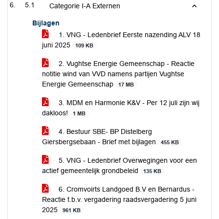
5.1
Categorie I-A Externen
Bijlagen
1. VNG - Ledenbrief Eerste nazending ALV 18
juni 2025
109 KB
2. Vughtse Energie Gemeenschap - Reactie
notitie wind van VVD namens partijen Vughtse
Energie Gemeenschap
17 MB
3. MDM en Harmonie K&V - Per 12 juli zijn wij
dakloos!
1 MB
4. Bestuur SBE- BP Distelberg
Giersbergsebaan - Brief met bijlagen
455 KB
5. VNG - Ledenbrief Overwegingen voor een
actief gemeentelijk grondbeleid
135 KB
6. Cromvoirts Landgoed B.V en Bernardus -
Reactie t.b.v. vergadering raadsvergadering 5 juni
2025
961 KB