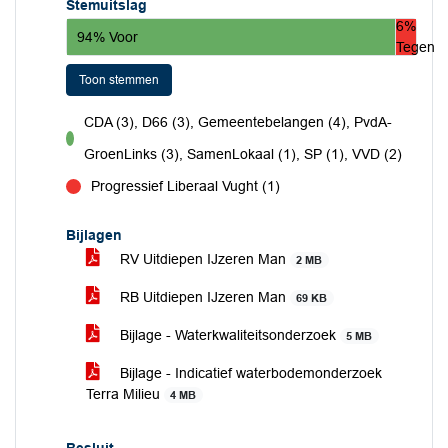
Stemuitslag
6%
94% Voor
Tegen
Toon stemmen
CDA (3), D66 (3), Gemeentebelangen (4), PvdA-
voor
GroenLinks (3), SamenLokaal (1), SP (1), VVD (2)
Progressief Liberaal Vught (1)
tegen
Bijlagen
RV Uitdiepen IJzeren Man
2 MB
RB Uitdiepen IJzeren Man
69 KB
Bijlage - Waterkwaliteitsonderzoek
5 MB
Bijlage - Indicatief waterbodemonderzoek
Terra Milieu
4 MB