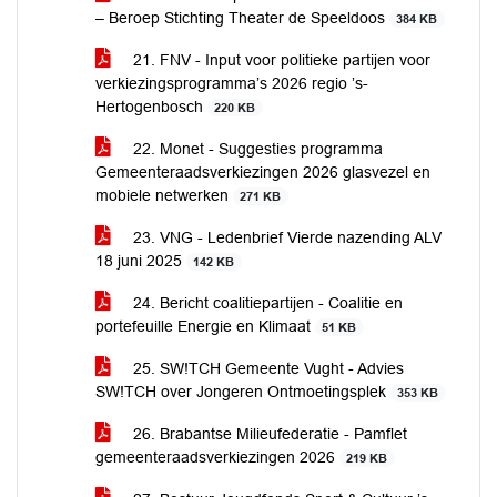
– Beroep Stichting Theater de Speeldoos
384 KB
21. FNV - Input voor politieke partijen voor
verkiezingsprogramma’s 2026 regio ’s-
Hertogenbosch
220 KB
22. Monet - Suggesties programma
Gemeenteraadsverkiezingen 2026 glasvezel en
mobiele netwerken
271 KB
23. VNG - Ledenbrief Vierde nazending ALV
18 juni 2025
142 KB
24. Bericht coalitiepartijen - Coalitie en
portefeuille Energie en Klimaat
51 KB
25. SW!TCH Gemeente Vught - Advies
SW!TCH over Jongeren Ontmoetingsplek
353 KB
26. Brabantse Milieufederatie - Pamflet
gemeenteraadsverkiezingen 2026
219 KB