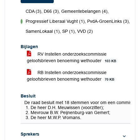
CDA (3), D66 (3), Gemeentebelangen (4),
Progressief Liberaal Vught (1), PvdA-GroenLinks (3),
voor
SamenLokaal (1), SP (1), VVD (2)
Bijlagen
RV Instellen onderzoekscommissie
geloofsbrieven benoeming wethouder
103 KB
RB Instellen onderzoekscommissie
geloofsbrieven benoeming wethouder
70 KB
Besluit
De raad besluit met 18 stemmen voor om een commissie in
De heer D.H. Meuwissen (voorzitter);
Mevrouw B.W. Peijnenburg-van Gemert;
De heer M.W.P. Vromans.
Sprekers