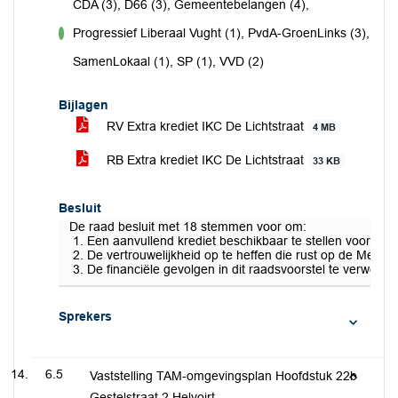
CDA (3), D66 (3), Gemeentebelangen (4),
Progressief Liberaal Vught (1), PvdA-GroenLinks (3),
voor
SamenLokaal (1), SP (1), VVD (2)
Bijlagen
RV Extra krediet IKC De Lichtstraat
4 MB
RB Extra krediet IKC De Lichtstraat
33 KB
Besluit
De raad besluit met 18 stemmen voor om:
Een aanvullend krediet beschikbaar te stellen voor de 
De vertrouwelijkheid op te heffen die rust op de Mem
De financiële gevolgen in dit raadsvoorstel te verwe
Sprekers
6.5
Vaststelling TAM-omgevingsplan Hoofdstuk 22b
Gestelstraat 2 Helvoirt