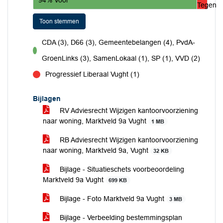
Tegen
Toon stemmen
CDA (3), D66 (3), Gemeentebelangen (4), PvdA-
voor
GroenLinks (3), SamenLokaal (1), SP (1), VVD (2)
Progressief Liberaal Vught (1)
tegen
Bijlagen
RV Adviesrecht Wijzigen kantoorvoorziening
naar woning, Marktveld 9a Vught
1 MB
RB Adviesrecht Wijzigen kantoorvoorziening
naar woning, Marktveld 9a, Vught
32 KB
Bijlage - Situatieschets voorbeoordeling
Marktveld 9a Vught
699 KB
Bijlage - Foto Marktveld 9a Vught
3 MB
Bijlage - Verbeelding bestemmingsplan