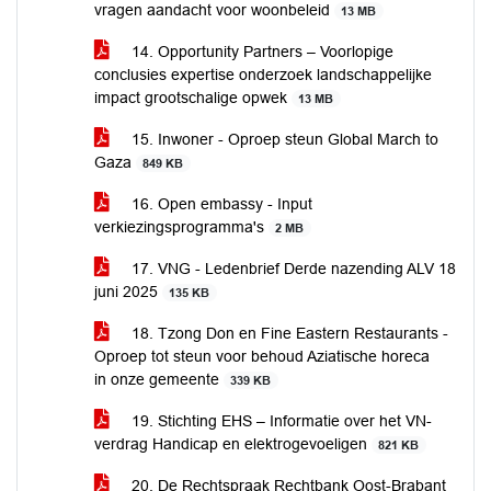
vragen aandacht voor woonbeleid
13 MB
14. Opportunity Partners – Voorlopige
conclusies expertise onderzoek landschappelijke
impact grootschalige opwek
13 MB
15. Inwoner - Oproep steun Global March to
Gaza
849 KB
16. Open embassy - Input
verkiezingsprogramma's
2 MB
17. VNG - Ledenbrief Derde nazending ALV 18
juni 2025
135 KB
18. Tzong Don en Fine Eastern Restaurants -
Oproep tot steun voor behoud Aziatische horeca
in onze gemeente
339 KB
19. Stichting EHS – Informatie over het VN-
verdrag Handicap en elektrogevoeligen
821 KB
20. De Rechtspraak Rechtbank Oost-Brabant