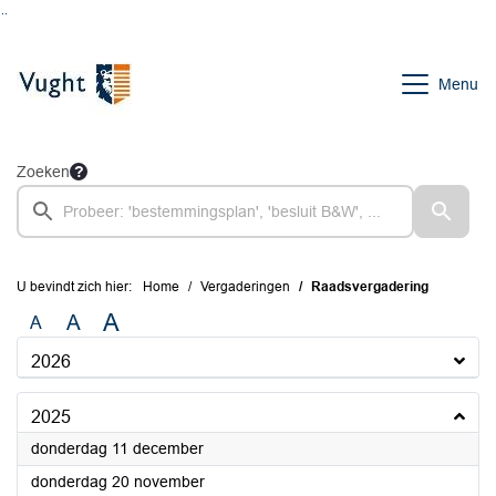
Ga naar de inhoud van deze pagina
Ga naar het zoeken
Ga naar het menu
Menu
Zoeken
U bevindt zich hier:
Home
Vergaderingen
Raadsvergadering
A
A
A
2026
2025
2025
donderdag 11 december
2025
donderdag 20 november