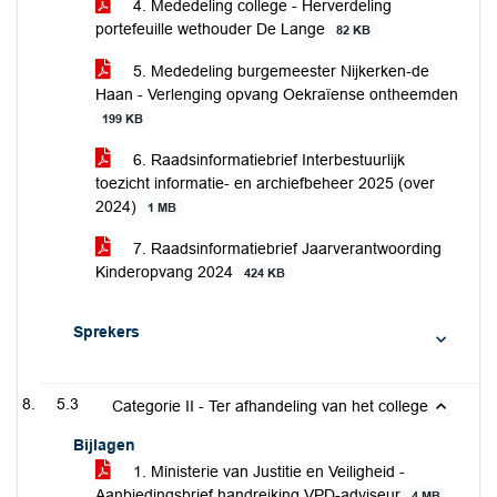
4. Mededeling college - Herverdeling
portefeuille wethouder De Lange
82 KB
5. Mededeling burgemeester Nijkerken-de
Haan - Verlenging opvang Oekraïense ontheemden
199 KB
6. Raadsinformatiebrief Interbestuurlijk
toezicht informatie- en archiefbeheer 2025 (over
2024)
1 MB
7. Raadsinformatiebrief Jaarverantwoording
Kinderopvang 2024
424 KB
Sprekers
5.3
Categorie II - Ter afhandeling van het college
Bijlagen
1. Ministerie van Justitie en Veiligheid -
Aanbiedingsbrief handreiking VPD-adviseur
4 MB