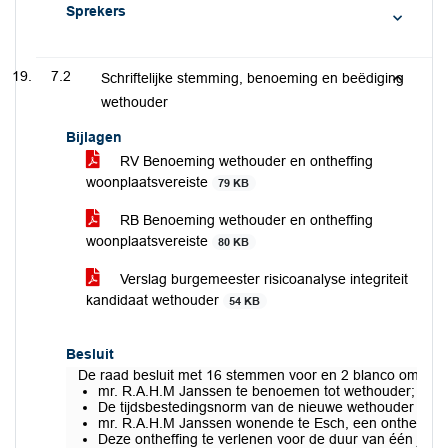
Sprekers
7.2
Schriftelijke stemming, benoeming en beëdiging
wethouder
Bijlagen
RV Benoeming wethouder en ontheffing
woonplaatsvereiste
79 KB
RB Benoeming wethouder en ontheffing
woonplaatsvereiste
80 KB
Verslag burgemeester risicoanalyse integriteit
kandidaat wethouder
54 KB
Besluit
De raad besluit met 16 stemmen voor en 2 blanco om:
mr. R.A.H.M Janssen te benoemen tot wethouder;
De tijdsbestedingsnorm van de nieuwe wethouder te be
mr. R.A.H.M Janssen wonende te Esch, een ontheffing 
Deze ontheffing te verlenen voor de duur van één jaar, v