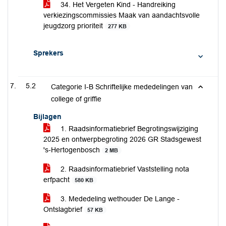
34. Het Vergeten Kind - Handreiking
verkiezingscommissies Maak van aandachtsvolle
jeugdzorg prioriteit
277 KB
Sprekers
5.2
Categorie I-B Schriftelijke mededelingen van
college of griffie
Bijlagen
1. Raadsinformatiebrief Begrotingswijziging
2025 en ontwerpbegroting 2026 GR Stadsgewest
's-Hertogenbosch
2 MB
2. Raadsinformatiebrief Vaststelling nota
erfpacht
580 KB
3. Mededeling wethouder De Lange -
Ontslagbrief
57 KB