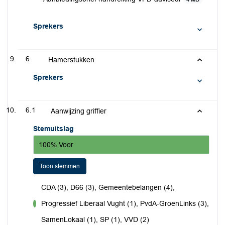
Sprekers
6
Hamerstukken
Sprekers
6.1
Aanwijzing griffier
Stemuitslag
100% Voor
Toon stemmen
CDA (3), D66 (3), Gemeentebelangen (4),
Progressief Liberaal Vught (1), PvdA-GroenLinks (3),
voor
SamenLokaal (1), SP (1), VVD (2)