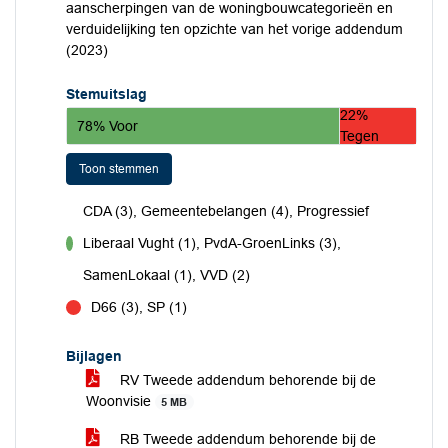
aanscherpingen van de woningbouwcategorieën en
verduidelijking ten opzichte van het vorige addendum
(2023)
Stemuitslag
22%
78% Voor
Tegen
Toon stemmen
CDA (3), Gemeentebelangen (4), Progressief
Liberaal Vught (1), PvdA-GroenLinks (3),
voor
SamenLokaal (1), VVD (2)
D66 (3), SP (1)
tegen
Bijlagen
RV Tweede addendum behorende bij de
Woonvisie
5 MB
RB Tweede addendum behorende bij de