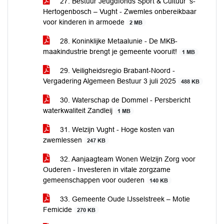
27. Bestuur Jeugdfonds Sport & Cultuur ’s-
Hertogenbosch – Vught - Zwemles onbereikbaar
voor kinderen in armoede
2 MB
28. Koninklijke Metaalunie - De MKB-
maakindustrie brengt je gemeente vooruit!
1 MB
29. Veiligheidsregio Brabant-Noord -
Vergadering Algemeen Bestuur 3 juli 2025
488 KB
30. Waterschap de Dommel - Persbericht
waterkwaliteit Zandleij
1 MB
31. Welzijn Vught - Hoge kosten van
zwemlessen
247 KB
32. Aanjaagteam Wonen Welzijn Zorg voor
Ouderen - Investeren in vitale zorgzame
gemeenschappen voor ouderen
140 KB
33. Gemeente Oude IJsselstreek – Motie
Femicide
270 KB