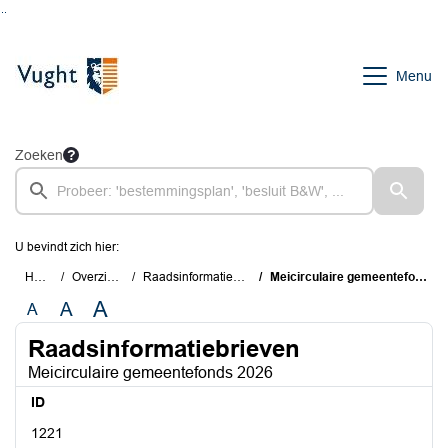
Ga naar de inhoud van deze pagina
Ga naar het zoeken
Ga naar het menu
Menu
Zoeken
U bevindt zich hier:
Home
Overzichten
Raadsinformatiebrieven
Meicirculaire gemeentefonds 2026
A
A
A
Raadsinformatiebrieven
Meicirculaire gemeentefonds 2026
ID
1221