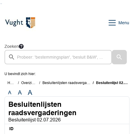
Ga naar de inhoud van deze pagina
Ga naar het zoeken
Ga naar het menu
Menu
Zoeken
U bevindt zich hier:
Home
Overzichten
Besluitenlijsten raadsvergaderingen
Besluitenlijst 02.07.2026
A
A
A
Besluitenlijsten
raadsvergaderingen
Besluitenlijst 02.07.2026
ID