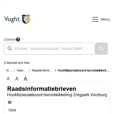
Ga naar de inhoud van deze pagina
Ga naar het zoeken
Ga naar het menu
Menu
Zoeken
U bevindt zich hier:
Home
Overzichten
Raadsinformatiebrieven
Hoofdlijnenakkoord herontwikkeling Zorgpark Voorburg
A
A
A
Raadsinformatiebrieven
Hoofdlijnenakkoord herontwikkeling Zorgpark Voorburg
ID
1054