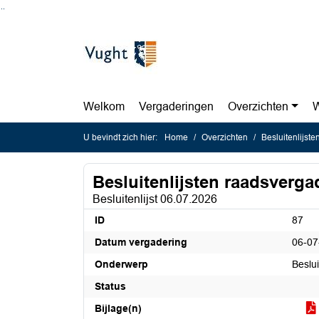
Ga naar de inhoud van deze pagina
Ga naar het zoeken
Ga naar het menu
Welkom
Vergaderingen
Overzichten
W
U bevindt zich hier:
Home
Overzichten
Besluitenlijst
Besluitenlijsten raadsverg
Besluitenlijst 06.07.2026
ID
87
Datum vergadering
06-07
Onderwerp
Beslui
Status
Bijlage(n)