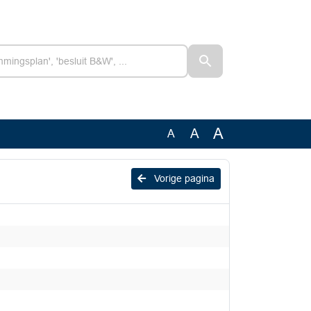
A
A
A
Vorige pagina