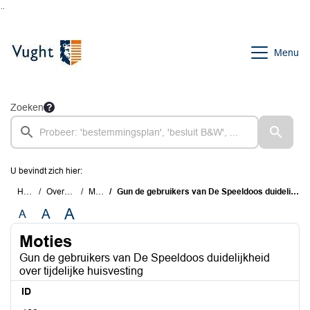
Ga naar de inhoud van deze pagina
Ga naar het zoeken
Ga naar het menu
Menu
Zoeken
U bevindt zich hier:
Home
Overzichten
Moties
Gun de gebruikers van De Speeldoos duidelijkheid over tijdelijke huisvesting
A
A
A
Moties
Gun de gebruikers van De Speeldoos duidelijkheid
over tijdelijke huisvesting
ID