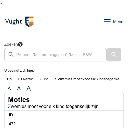
Ga naar de inhoud van deze pagina
Ga naar het zoeken
Ga naar het menu
Menu
Zoeken
U bevindt zich hier:
Home
Overzichten
Moties
Zwemles moet voor elk kind toegankelijk zijn
A
A
A
Moties
Zwemles moet voor elk kind toegankelijk zijn
ID
472