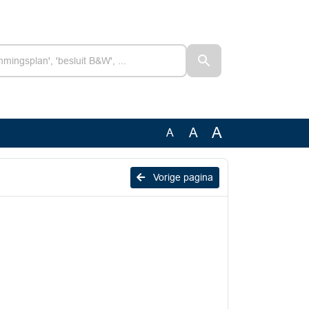
A
A
A
Vorige pagina