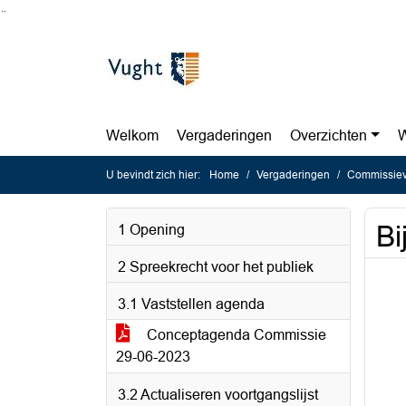
Ga naar de inhoud van deze pagina
Ga naar het zoeken
Ga naar het menu
Welkom
Vergaderingen
Overzichten
W
U bevindt zich hier:
Home
Vergaderingen
Commissiev
Bi
1 Opening
2 Spreekrecht voor het publiek
3.1 Vaststellen agenda
Conceptagenda Commissie
29-06-2023
3.2 Actualiseren voortgangslijst