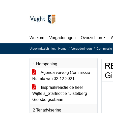
Ga naar de inhoud van deze pagina
Ga naar het zoeken
Ga naar het menu
Welkom
Vergaderingen
Overzichten
W
U bevindt zich hier:
Home
Vergaderingen
Commissie 
RB
1 Heropening
Agenda vervolg Commissie
G
Ruimte van 02-12-2021
Inspraakreactie de heer
Wijffels_Startnotitie 'Distelberg-
Giersbergsebaan
2 Ter advisering