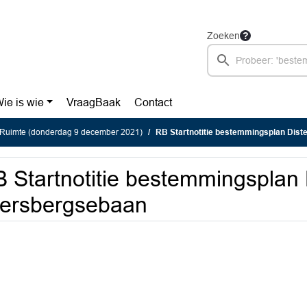
Zoeken
ie is wie
VraagBaak
Contact
Ruimte (donderdag 9 december 2021)
RB Startnotitie bestemmingsplan Dist
 Startnotitie bestemmingsplan 
iersbergsebaan