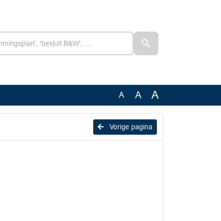
A
A
A
Vorige pagina