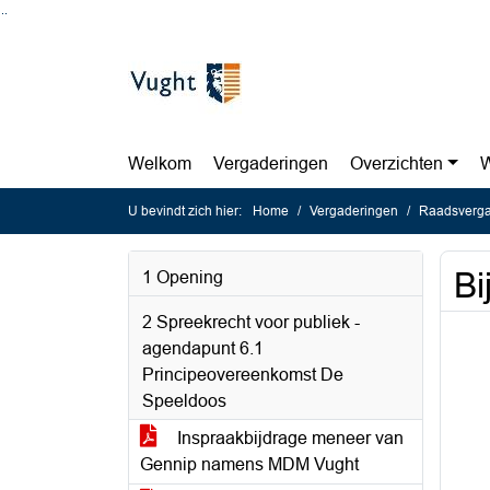
Ga naar de inhoud van deze pagina
Ga naar het zoeken
Ga naar het menu
Welkom
Vergaderingen
Overzichten
W
U bevindt zich hier:
Home
Vergaderingen
Raadsvergad
Bi
1 Opening
2 Spreekrecht voor publiek -
agendapunt 6.1
Principeovereenkomst De
Speeldoos
Inspraakbijdrage meneer van
Gennip namens MDM Vught