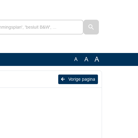
A
A
A
Vorige pagina