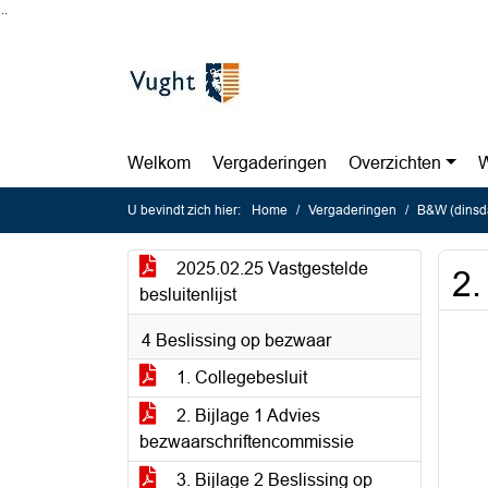
Ga naar de inhoud van deze pagina
Ga naar het zoeken
Ga naar het menu
Welkom
Vergaderingen
Overzichten
W
U bevindt zich hier:
Home
Vergaderingen
B&W (dinsda
2025.02.25 Vastgestelde
2.
besluitenlijst
4 Beslissing op bezwaar
1. Collegebesluit
2. Bijlage 1 Advies
bezwaarschriftencommissie
3. Bijlage 2 Beslissing op