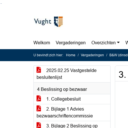
Ga naar de inhoud van deze pagina
Ga naar het zoeken
Ga naar het menu
Welkom
Vergaderingen
Overzichten
W
U bevindt zich hier:
Home
Vergaderingen
B&W (dinsda
2025.02.25 Vastgestelde
3.
besluitenlijst
4 Beslissing op bezwaar
1. Collegebesluit
2. Bijlage 1 Advies
bezwaarschriftencommissie
3. Bijlage 2 Beslissing op