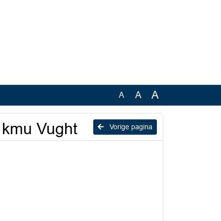
A
A
A
0 kmu Vught
Vorige pagina