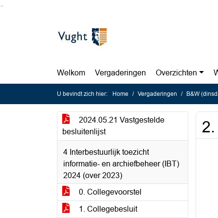
Ga naar de inhoud van deze pagina
Ga naar het zoeken
Ga naar het menu
Welkom
Vergaderingen
Overzichten
W
U bevindt zich hier:
Home
Vergaderingen
B&W (dinsd
2024.05.21 Vastgestelde
2.
besluitenlijst
4 Interbestuurlijk toezicht
informatie- en archiefbeheer (IBT)
2024 (over 2023)
0. Collegevoorstel
1. Collegebesluit