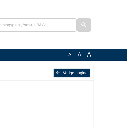
A
A
A
Vorige pagina