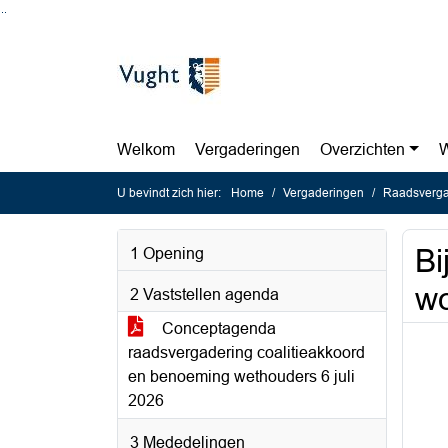
Ga naar de inhoud van deze pagina
Ga naar het zoeken
Ga naar het menu
Welkom
Vergaderingen
Overzichten
W
U bevindt zich hier:
Home
Vergaderingen
Raadsverga
Bi
1 Opening
wo
2 Vaststellen agenda
Conceptagenda
raadsvergadering coalitieakkoord
en benoeming wethouders 6 juli
2026
3 Mededelingen