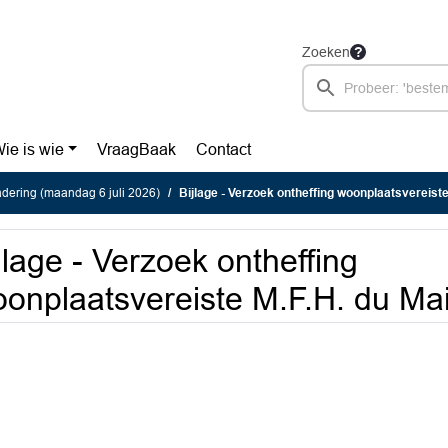
Zoeken
ie is wie
VraagBaak
Contact
dering (maandag 6 juli 2026)
Bijlage - Verzoek ontheffing woonplaatsvereist
jlage - Verzoek ontheffing
onplaatsvereiste M.F.H. du Ma