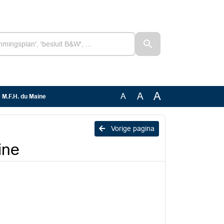
A
A
A
e M.F.H. du Maine
Vorige pagina
ine