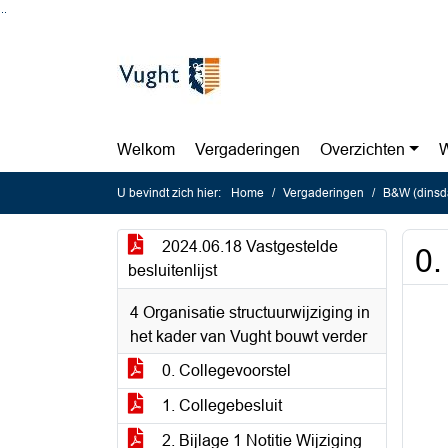
Ga naar de inhoud van deze pagina
Ga naar het zoeken
Ga naar het menu
Welkom
Vergaderingen
Overzichten
W
U bevindt zich hier:
Home
Vergaderingen
B&W (dinsda
2024.06.18 Vastgestelde
0.
besluitenlijst
4 Organisatie structuurwijziging in
het kader van Vught bouwt verder
0. Collegevoorstel
1. Collegebesluit
2. Bijlage 1 Notitie Wijziging