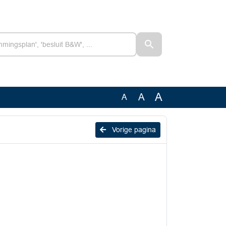
A
A
A
Vorige pagina