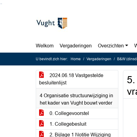
Ga naar de inhoud van deze pagina
Ga naar het zoeken
Ga naar het menu
Welkom
Vergaderingen
Overzichten
W
U bevindt zich hier:
Home
Vergaderingen
B&W (dinsda
2024.06.18 Vastgestelde
5.
besluitenlijst
vr
4 Organisatie structuurwijziging in
het kader van Vught bouwt verder
0. Collegevoorstel
1. Collegebesluit
2. Bijlage 1 Notitie Wijziging