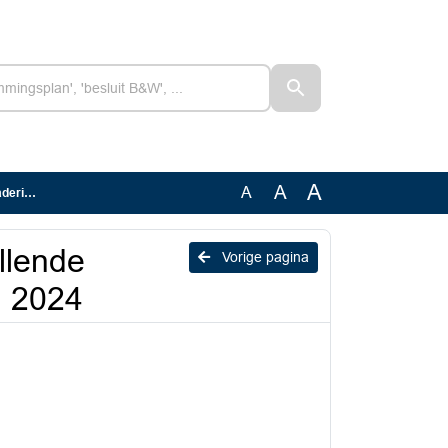
A
A
A
i 2024
llende
Vorige pagina
i 2024