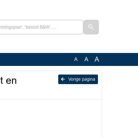
A
A
A
t en
Vorige pagina