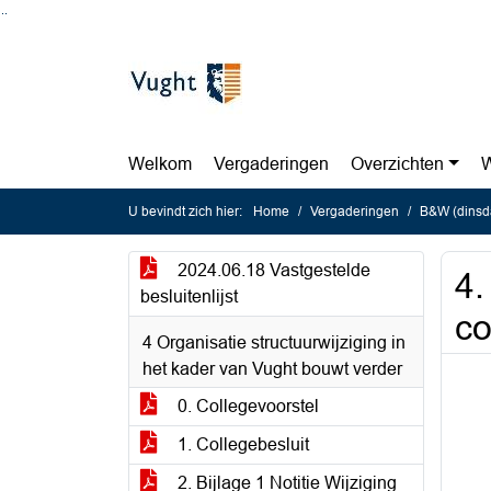
Ga naar de inhoud van deze pagina
Ga naar het zoeken
Ga naar het menu
Welkom
Vergaderingen
Overzichten
W
U bevindt zich hier:
Home
Vergaderingen
B&W (dinsda
2024.06.18 Vastgestelde
4.
besluitenlijst
co
4 Organisatie structuurwijziging in
het kader van Vught bouwt verder
0. Collegevoorstel
1. Collegebesluit
2. Bijlage 1 Notitie Wijziging