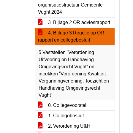
organisatiestructuur Gemeente
Vught 2024
3. Bijlage 2 OR adviesrapport
4. Bijlage 3 Reactie op OR
rapport en collegebesluit
5 Vaststellen “Verordening
Uitvoering en Handhaving
Omgevingsrecht Vught” en
intrekken “Verordening Kwaliteit
Vergunningverlening, Toezicht en
Handhaving Omgevingsrecht
Vught”
0. Collegevoorstel
1. Collegebesluit
2. Verordening U&H