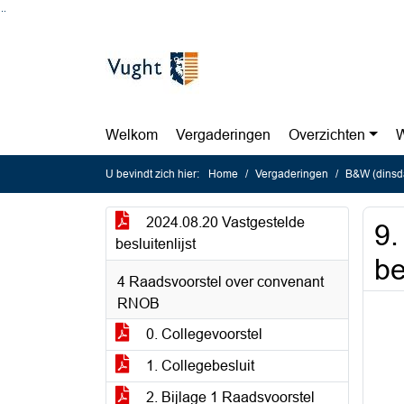
Ga naar de inhoud van deze pagina
Ga naar het zoeken
Ga naar het menu
Welkom
Vergaderingen
Overzichten
W
U bevindt zich hier:
Home
Vergaderingen
B&W (dinsd
2024.08.20 Vastgestelde
9.
besluitenlijst
be
4 Raadsvoorstel over convenant
RNOB
0. Collegevoorstel
1. Collegebesluit
2. Bijlage 1 Raadsvoorstel