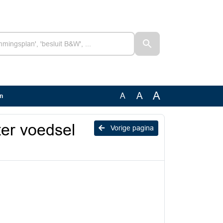
A
A
A
en
ter voedsel
Vorige pagina