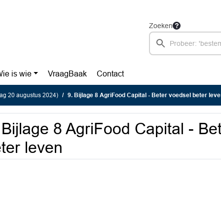
Zoeken
ie is wie
VraagBaak
Contact
ag 20 augustus 2024)
9. Bijlage 8 AgriFood Capital - Beter voedsel beter lev
 Bijlage 8 AgriFood Capital - Be
ter leven