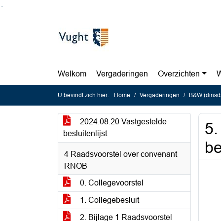
Ga naar de inhoud van deze pagina
Ga naar het zoeken
Ga naar het menu
Welkom
Vergaderingen
Overzichten
W
U bevindt zich hier:
Home
Vergaderingen
B&W (dinsd
2024.08.20 Vastgestelde
5.
besluitenlijst
be
4 Raadsvoorstel over convenant
RNOB
0. Collegevoorstel
1. Collegebesluit
2. Bijlage 1 Raadsvoorstel