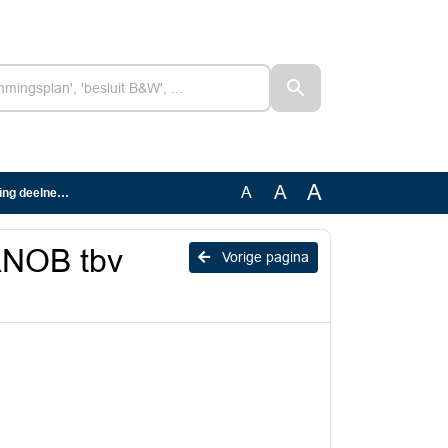
A
A
A
 deelnemers
 RNOB tbv
Vorige pagina