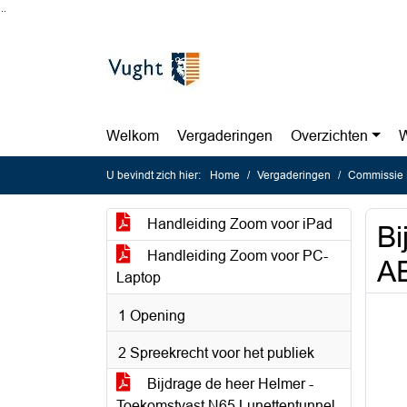
Ga naar de inhoud van deze pagina
Ga naar het zoeken
Ga naar het menu
Welkom
Vergaderingen
Overzichten
W
U bevindt zich hier:
Home
Vergaderingen
Commissie 
Handleiding Zoom voor iPad
Bi
Handleiding Zoom voor PC-
A
Laptop
1 Opening
2 Spreekrecht voor het publiek
Bijdrage de heer Helmer -
Toekomstvast N65 Lunettentunnel