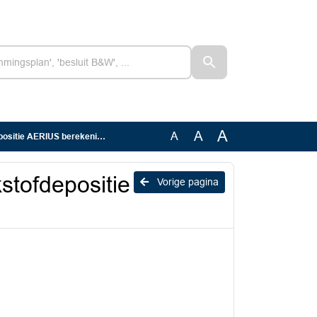
A
A
A
positie AERIUS berekening
kstofdepositie
Vorige pagina