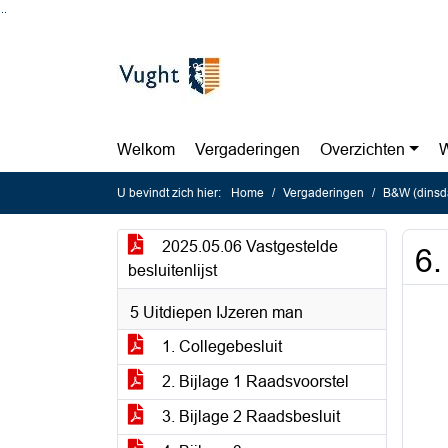
Ga naar de inhoud van deze pagina
Ga naar het zoeken
Ga naar het menu
Welkom
Vergaderingen
Overzichten
W
U bevindt zich hier:
Home
Vergaderingen
B&W (dinsd
2025.05.06 Vastgestelde
6.
besluitenlijst
5 Uitdiepen IJzeren man
1. Collegebesluit
2. Bijlage 1 Raadsvoorstel
3. Bijlage 2 Raadsbesluit