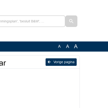
A
A
A
ar
Vorige pagina