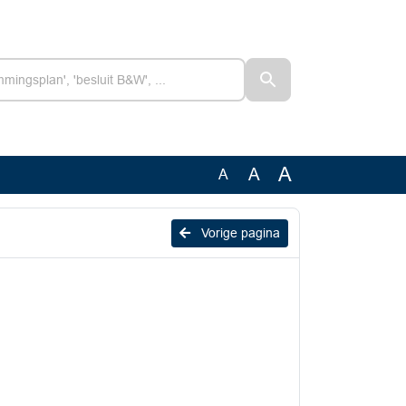
A
A
A
Vorige pagina