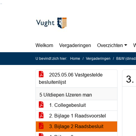
Ga naar de inhoud van deze pagina
Ga naar het zoeken
Ga naar het menu
Welkom
Vergaderingen
Overzichten
W
U bevindt zich hier:
Home
Vergaderingen
B&W (dinsd
2025.05.06 Vastgestelde
3.
besluitenlijst
5 Uitdiepen IJzeren man
1. Collegebesluit
2. Bijlage 1 Raadsvoorstel
3. Bijlage 2 Raadsbesluit