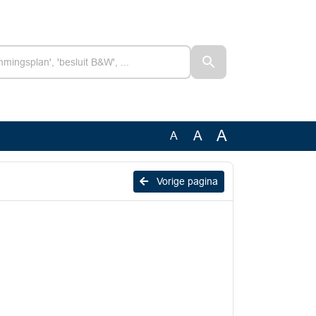
A
A
A
Vorige pagina