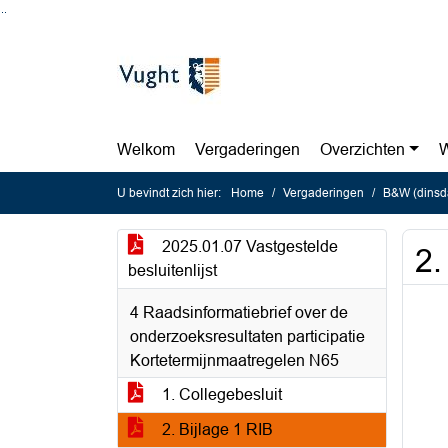
Ga naar de inhoud van deze pagina
Ga naar het zoeken
Ga naar het menu
Welkom
Vergaderingen
Overzichten
W
U bevindt zich hier:
Home
Vergaderingen
B&W (dinsda
2025.01.07 Vastgestelde
2.
besluitenlijst
4 Raadsinformatiebrief over de
onderzoeksresultaten participatie
Kortetermijnmaatregelen N65
1. Collegebesluit
2. Bijlage 1 RIB