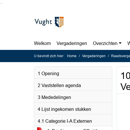
Ga naar de inhoud van deze pagina
Ga naar het zoeken
Ga naar het menu
Welkom
Vergaderingen
Overzichten
W
U bevindt zich hier:
Home
Vergaderingen
Raadsverga
10
1 Opening
Ve
2 Vaststellen agenda
3 Mededelingen
4 Lijst ingekomen stukken
4.1 Categorie I-A Externen