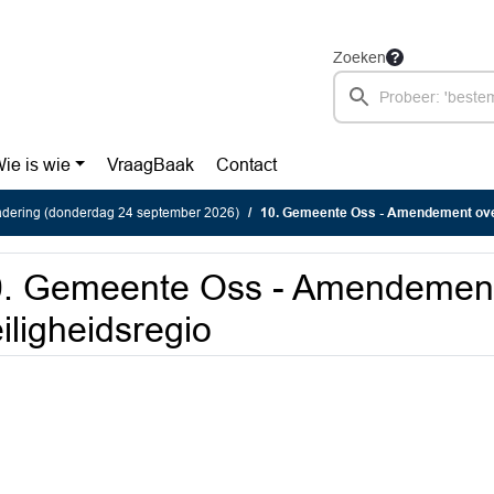
Zoeken
ie is wie
VraagBaak
Contact
dering (donderdag 24 september 2026)
10. Gemeente Oss - Amendement over
. Gemeente Oss - Amendement
iligheidsregio