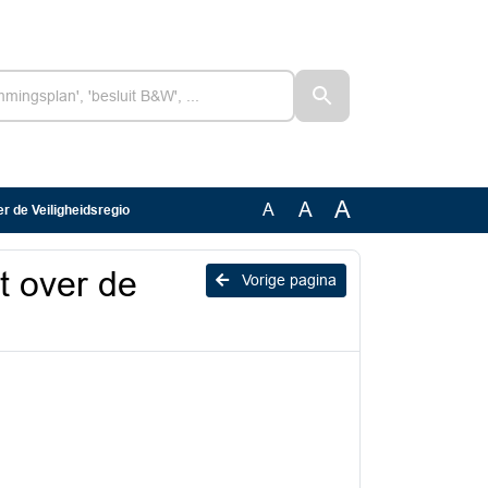
A
A
A
 de Veiligheidsregio
 over de
Vorige pagina