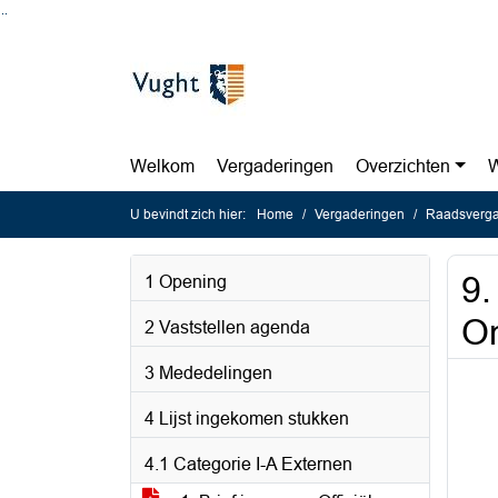
Ga naar de inhoud van deze pagina
Ga naar het zoeken
Ga naar het menu
Welkom
Vergaderingen
Overzichten
W
U bevindt zich hier:
Home
Vergaderingen
Raadsverga
9.
1 Opening
O
2 Vaststellen agenda
3 Mededelingen
4 Lijst ingekomen stukken
4.1 Categorie I-A Externen