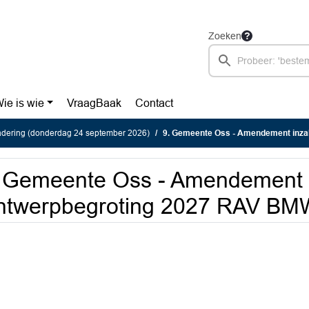
Zoeken
ie is wie
VraagBaak
Contact
dering (donderdag 24 september 2026)
9. Gemeente Oss - Amendement inzake On
 Gemeente Oss - Amendement 
ntwerpbegroting 2027 RAV B