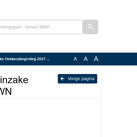
A
A
A
twerpbegroting 2027 RAV BMWN
inzake
Vorige pagina
MWN