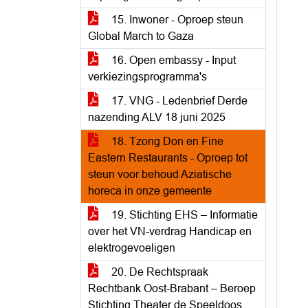
15. Inwoner - Oproep steun
Global March to Gaza
16. Open embassy - Input
verkiezingsprogramma's
17. VNG - Ledenbrief Derde
nazending ALV 18 juni 2025
18. Tzong Don en Fine
Eastern Restaurants - Oproep tot
steun voor behoud Aziatische
horeca in onze gemeente
19. Stichting EHS – Informatie
over het VN-verdrag Handicap en
elektrogevoeligen
20. De Rechtspraak
Rechtbank Oost-Brabant – Beroep
Stichting Theater de Speeldoos