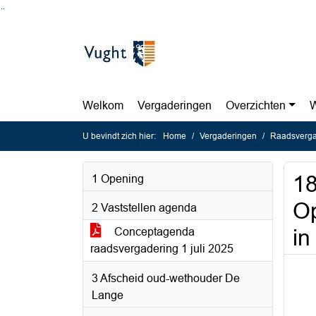
Ga naar de inhoud van deze pagina
Ga naar het zoeken
Ga naar het menu
Welkom
Vergaderingen
Overzichten
W
U bevindt zich hier:
Home
Vergaderingen
Raadsvergad
18
1 Opening
Op
2 Vaststellen agenda
in
Conceptagenda
raadsvergadering 1 juli 2025
3 Afscheid oud-wethouder De
Lange