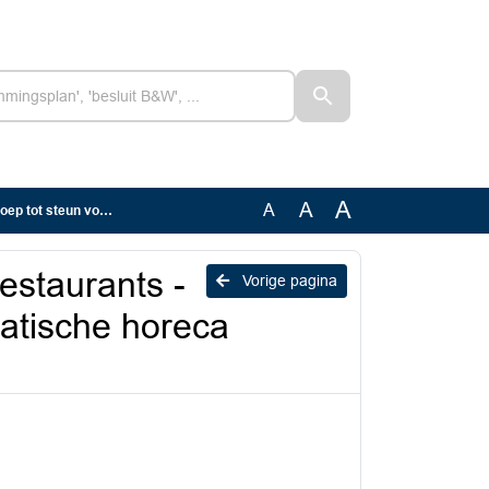
A
A
A
che horeca in onze gemeente
estaurants -
Vorige pagina
atische horeca