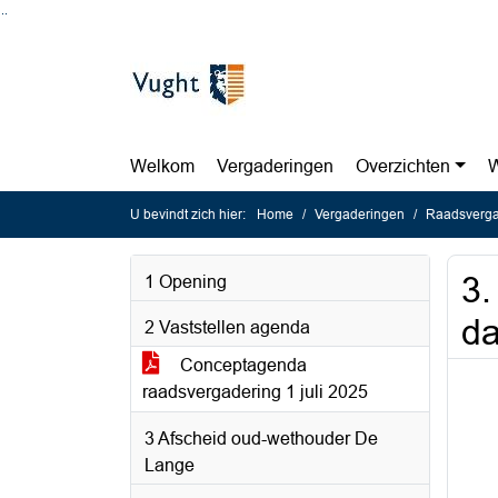
Ga naar de inhoud van deze pagina
Ga naar het zoeken
Ga naar het menu
Welkom
Vergaderingen
Overzichten
W
U bevindt zich hier:
Home
Vergaderingen
Raadsvergad
3.
1 Opening
da
2 Vaststellen agenda
Conceptagenda
raadsvergadering 1 juli 2025
3 Afscheid oud-wethouder De
Lange