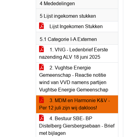
4 Mededelingen
5 Lijst ingekomen stukken
Lijst Ingekomen Stukken
5.1 Categorie I-A Externen
1. VNG - Ledenbrief Eerste
nazending ALV 18 juni 2025
2. Vughtse Energie
Gemeenschap - Reactie notitie
wind van VVD namens partijen
Vughtse Energie Gemeenschap
3. MDM en Harmonie K&V -
Per 12 juli zijn wij dakloos!
4. Bestuur SBE- BP
Distelberg Giersbergsebaan - Brief
met bijlagen