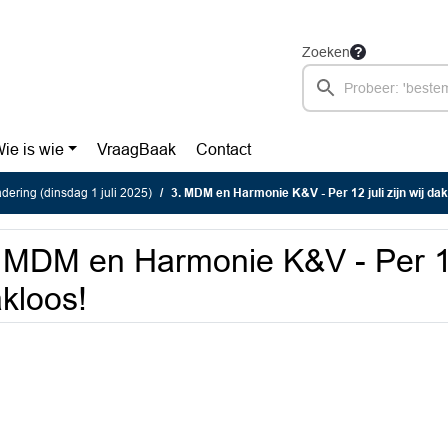
Zoeken
ie is wie
VraagBaak
Contact
ering (dinsdag 1 juli 2025)
3. MDM en Harmonie K&V - Per 12 juli zijn wij dak
 MDM en Harmonie K&V - Per 12 j
kloos!