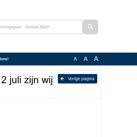
A
A
A
loos!
uli zijn wij
Vorige pagina